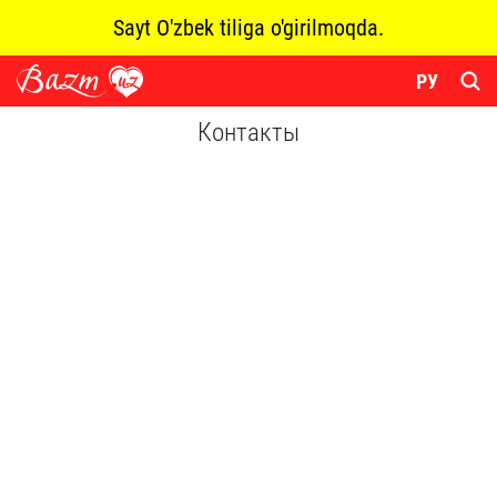
Sayt O'zbek tiliga o'girilmoqda.
РУ
Контакты