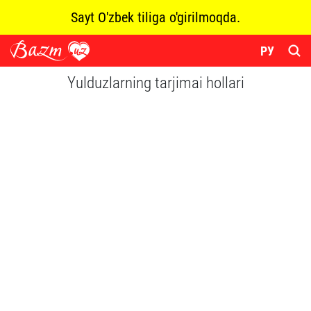
Sayt O'zbek tiliga o'girilmoqda.
РУ
Yulduzlarning tarjimai hollari