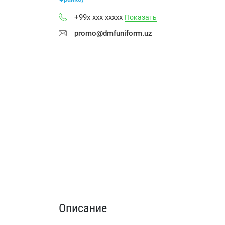
+99x xxx xxxxx
Показать
promo@dmfuniform.uz
Описание