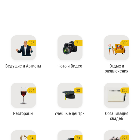
396
71
308
Ведущие и Артисты
Фото и Видео
Отдых и
развлечения
504
38
325
Рестораны
Учебные центры
Организация
свадеб
84
73
221