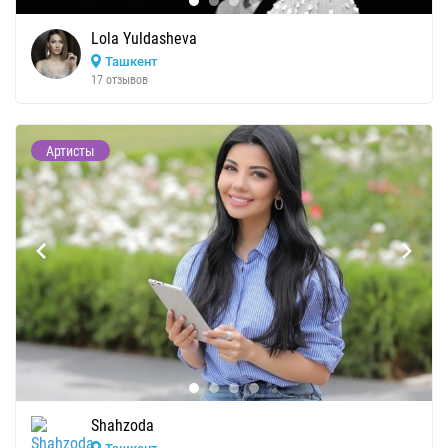
Lola Yuldasheva
Ташкент
17 отзывов
Артисты
Shahzoda