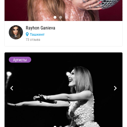
Rayhon Ganieva
Ташкент
73 отзыва
Артисты