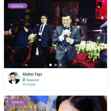
Артисты
Alisher Fayz
Ташкент
34 отзыва
Артисты