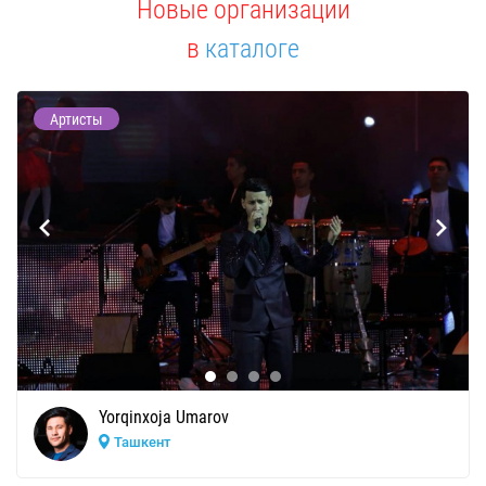
Новые организации
в
каталоге
Артисты
Yorqinxoja Umarov
Ташкент