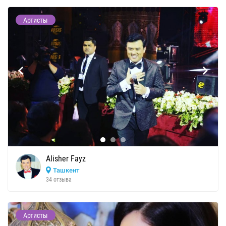
Артисты
Alisher Fayz
Ташкент
34 отзыва
Артисты