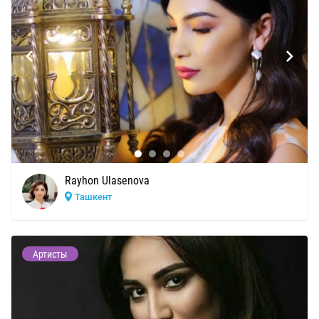
Rayhon Ulasenova
Ташкент
Артисты