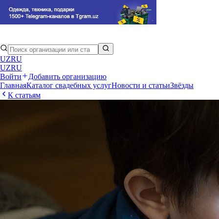
UZ
RU
UZ
RU
Войти
Добавить организацию
Главная
Каталог свадебных услуг
Новости и статьи
Звёзды
К статьям