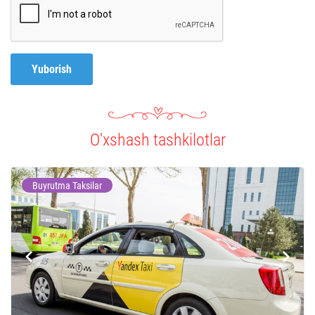
Yuborish
O'xshash tashkilotlar
Buyrutma Taksilar