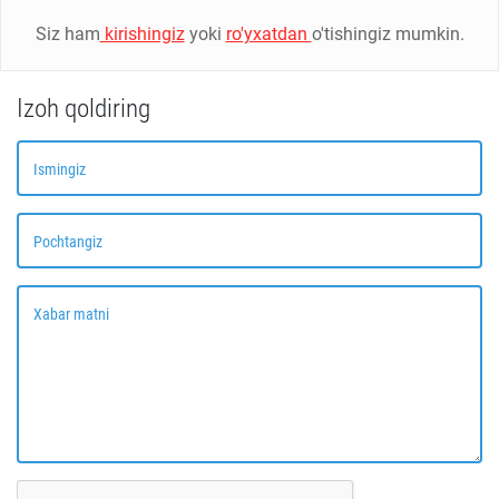
Siz ham
kirishingiz
yoki
ro'yxatdan
o'tishingiz mumkin.
Izoh qoldiring
Ismingiz
Pochtangiz
Xabar matni