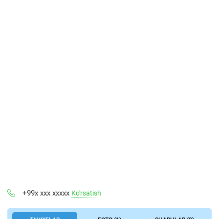
+99x xxx xxxxx
Ko'rsatish