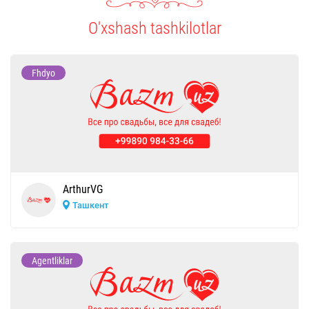
O'xshash tashkilotlar
Fhdyo
ArthurVG
Ташкент
Agentliklar