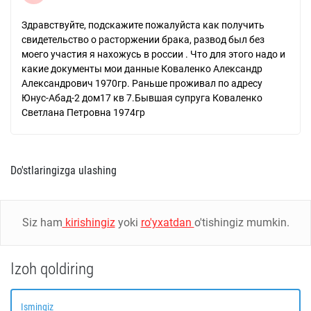
Здравствуйте, подскажите пожалуйста как получить
свидетельство о расторжении брака, развод был без
моего участия я нахожусь в россии . Что для этого надо и
какие документы мои данные Коваленко Александр
Александрович 1970гр. Раньше проживал по адресу
Юнус-Абад-2 дом17 кв 7.Бывшая супруга Коваленко
Светлана Петровна 1974гр
Do'stlaringizga ulashing
Siz ham
kirishingiz
yoki
ro'yxatdan
o'tishingiz mumkin.
Izoh qoldiring
Ismingiz