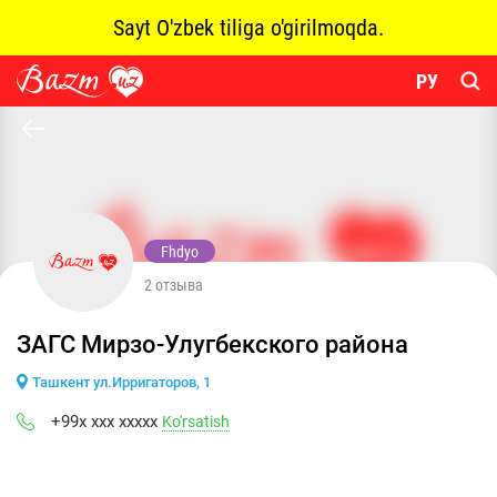
Sayt O'zbek tiliga o'girilmoqda.
РУ
Fhdyo
2 отзыва
ЗАГС Мирзо-Улугбекского района
Ташкент ул.Ирригаторов, 1
+99x xxx xxxxx
Ko'rsatish