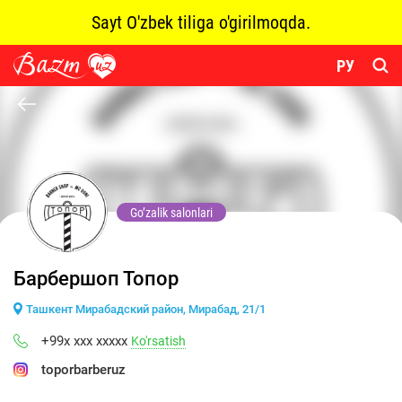
Sayt O'zbek tiliga o'girilmoqda.
РУ
Go’zalik salonlari
Барбершоп Топор
Ташкент Мирабадский район, Мирабад, 21/1
+99x xxx xxxxx
Ko'rsatish
toporbarberuz