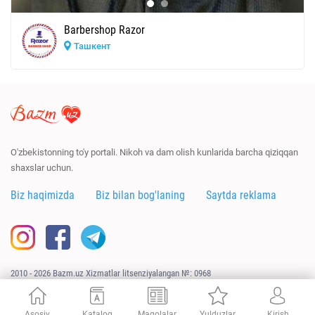
Barbershop Razor
Ташкент
O'zbekistonning to'y portali. Nikoh va dam olish kunlarida barcha qiziqqan
shaxslar uchun.
Biz haqimizda
Biz bilan bog'laning
Saytda reklama
2010 - 2026 Bazm.uz Xizmatlar litsenziyalangan №: 0968
Sayt
URAGAN.UZ
tomonidan ishlab chiqildi
Asosiy
Katalog
Maqolalar
Yulduzlar
Kirish