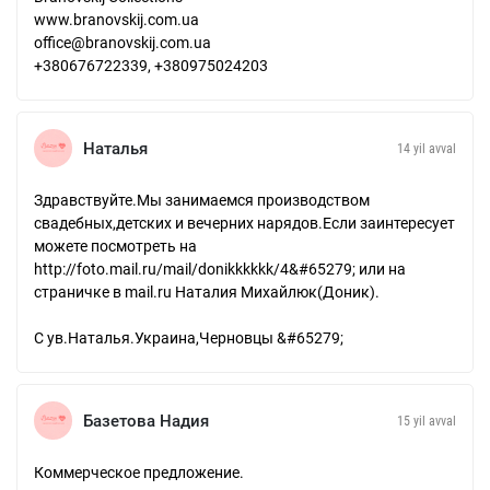
www.branovskij.com.ua
office@branovskij.com.ua
+380676722339, +380975024203
Наталья
14 yil avval
Здравствуйте.Мы занимаемся производством
свадебных,детских и вечерних нарядов.Если заинтересует
можете посмотреть на
http://foto.mail.ru/mail/donikkkkkk/4&#65279; или на
страничке в mail.ru Наталия Михайлюк(Доник).
С ув.Наталья.Украина,Черновцы &#65279;
Базетова Надия
15 yil avval
Коммерческое предложение.