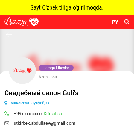
Sayt O'zbek tiliga o'girilmoqda.
РУ
Ijaraga Liboslar
6 отзывов
Свадебный салон Guli's
Ташкент ул. Лутфий, 56
+99x xxx xxxxx
Ko'rsatish
utkirbek.abdullaev@gmail.com