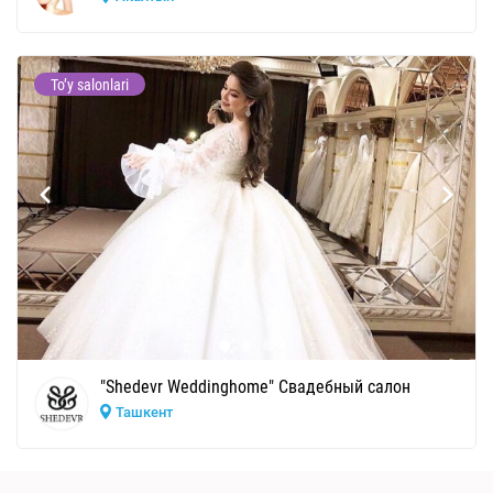
To’y salonlari
"Shedevr Weddinghome" Свадебный салон
Ташкент