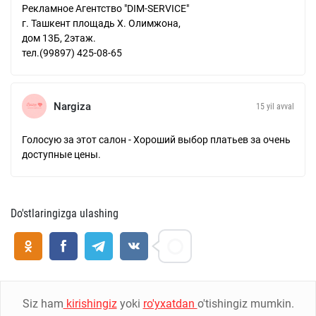
Рекламное Агентство "DIM-SERVICE"
г. Ташкент площадь Х. Олимжона,
дом 13Б, 2этаж.
тел.(99897) 425-08-65
Nargiza
15 yil avval
Голосую за этот салон - Хороший выбор платьев за очень
доступные цены.
Do'stlaringizga ulashing
Siz ham
kirishingiz
yoki
ro'yxatdan
o'tishingiz mumkin.