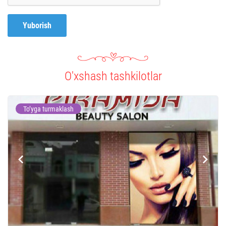
Yuborish
O'xshash tashkilotlar
To’yga turmaklash