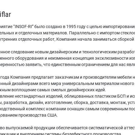
flar
иятие “INSOF-RI” было создано в 1995 году с целью импортирован
ельных и отделочных материалов. Параллельно с импортом стекло
утренних отделочных работ, Компания начала заниматься сборкой
нное следование новым дизайнерским и технологическим разработ
енного оборудования и неизменная концепция эксклюзивности изг
веренностью заявить, что единственным ограничением для нас явл
 года Компания предлагает заказчикам и производителям мебели 
нный дизайнерами всего мира универсальным материалом нового 
ным воплощение самых смелых дизайнерских идей.
вление нестандартных изделий, облицованных пластиком БСП и и
, разработка, дизайн, изготовление, сборка, доставка, монтаж, ус
водственный комплекс компании оснащен самым современным п
дованием производства США.
во выпускаемой продукции обеспечивается систематической атте
икации и внедрением системы бездефектного производства.