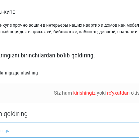
Ы-КУПЕ
купе прочно вошли в интерьеры наших квартир и домов как мебе
ный порядок в прихожей, библиотеке, кабинете, детской, спальне и 
kringizni birinchilardan bo'lib qoldiring.
tlaringizga ulashing
Siz ham
kirishingiz
yoki
ro'yxatdan
o't
h qoldiring
mingiz