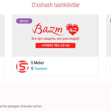
O'xshash tashkilotlar
Mebel
S Mebel
Ташкент
barcha qiziqqan shaxslar uchun.