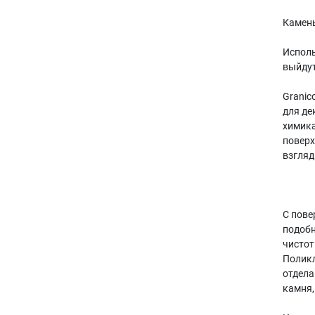
Камень
Исполь
выйдут
Granic
для де
химика
поверх
взгляд
С пове
подобн
чистот
Поликл
отдела
камня,