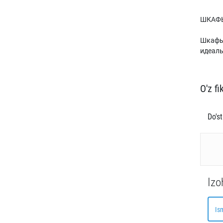
ШКАФ
Шкафы-
идеаль
O'z fi
Do's
Izo
Is