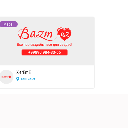
Mebel
X-trEmE
Ташкент