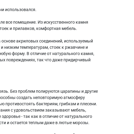
 ни использовался.
ле все помещение. Из искусственного камня
тоек и прилавков, комфортная мебель.
а основе акриловых соединений, используемый
 и низким температурам, стоек к ржавчине и
юбую форму. В отличие от натурального камня,
бых повреждениях, так что даже придирчивый
рязь. Без проблем полируются царапины и другие
 способны создать неповторимую атмосферу
ью противостоять бактериям, грибкам и плесени.
тания с удовольствием заказывают мебель,
здоровье - так как в отличие от натурального
ти и остается теплым даже в лютые морозы.