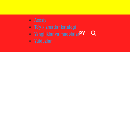
Asosiy
To'y xizmatlar katalogi
РУ
Yangiliklar va maqolalar
Yulduzlar