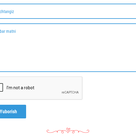
chtangiz
bar matni
Yuborish