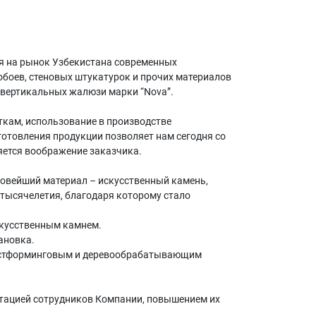
ия на рынок Узбекистана современных
обоев, стеновых штукатурок и прочих материалов
 вертикальных жалюзи марки “Nova”.
кам, использование в производстве
отовления продукции позволяет нам сегодня со
яется воображение заказчика.
новейший материал – искусственный камень,
тысячелетия, благодаря которому стало
скусственным камнем.
тановка.
остформинговым и деревообрабатывающим
стацией сотрудников Компании, повышением их