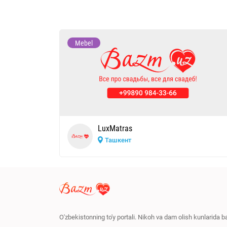
Mebel
LuxMatras
Ташкент
O'zbekistonning to'y portali. Nikoh va dam olish kunlarida 