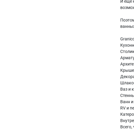
И еще 
возмож
Поэтом
ванных
Granic
Кухонн
Столик
Армату
Архите
Крышек
Декора
Шлако
Ваз и 
Стенны
Ванн и
RV и п
Катеро
Внутре
Всего,