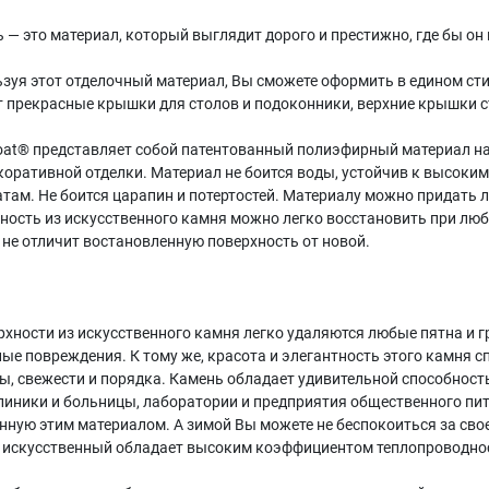
 — это материал, который выглядит дорого и престижно, где бы он
зуя этот отделочный материал, Вы сможете оформить в едином сти
 прекрасные крышки для столов и подоконники, верхние крышки с
oat® представляет собой патентованный полиэфирный материал н
коративной отделки. Материал не боится воды, устойчив к высоким
там. Не боится царапин и потертостей. Материалу можно придать л
ность из искусственного камня можно легко восстановить при лю
 не отличит востановленную поверхность от новой.
рхности из искусственного камня легко удаляются любые пятна и г
ые повреждения. К тому же, красота и элегантность этого камня
ы, свежести и порядка. Камень обладает удивительной способност
иники и больницы, лаборатории и предприятия общественного пи
нную этим материалом. А зимой Вы можете не беспокоиться за свое 
 искусственный обладает высоким коэффициентом теплопроводнос