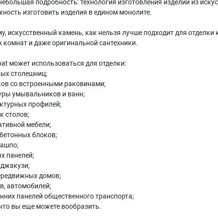
небольшая подробность: технология изготовления изделий из искус
ность изготовить изделия в едином монолите.
у, искусственный камень, как нельзя лучше подходит для отделки 
 комнат и даже оригинальной сантехники.
oat может использоваться для отделки:
ых столешниц;
ов со встроенными раковинами;
ры умывальников и ванн;
ктурных профилей;
 столов;
тивной мебели;
бетонных блоков;
кашпо;
х панелей;
 джакузи;
ередвижных домов;
в, автомобилей;
нних панелей общественного транспорта;
 что вы еще можете вообразить.