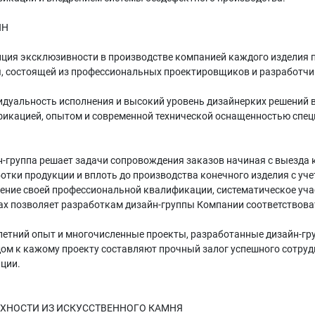
ЙН
ция эксклюзивности в производстве компанией каждого изделия п
, состоящей из профессиональных проектировщиков и разработч
дуальность исполнения и высокий уровень дизайнерких решений в
икацией, опытом и современной технической оснащенностью спец
-группа решает задачи сопровождения заказов начиная с выезда к
отки продукции и вплоть до производства конечного изделия с уч
ние своей профессиональной квалификации, систематическое уча
х позволяет разработкам дизайн-группы Компании соответствов
етний опыт и многочисленные проекты, разработанные дизайн-гру
ом к кажому проекту составляют прочный залог успешного сотруд
ции.
ХНОСТИ ИЗ ИСКУССТВЕННОГО КАМНЯ