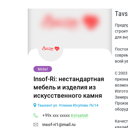
Tavsi
Предпр
строит
для вн
Постоя
соврем
всей у
Mebel
С 2003
Insof-Ri: нестандартная
призна
возмож
мебель и изделия из
Изгото
искусственного камня
Замеры
Произ
Ташкент ул. Усмана Юсупова 76/14
обору
+99x xxx xxxxx
Ko'rsatish
Качест
insof-ri1@mail.ru
квалиф