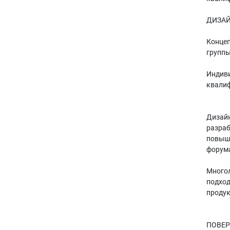
ДИЗА
Концеп
группы
Индиви
квалиф
Дизайн
разраб
повыше
форума
Многол
подход
продук
ПОВЕР