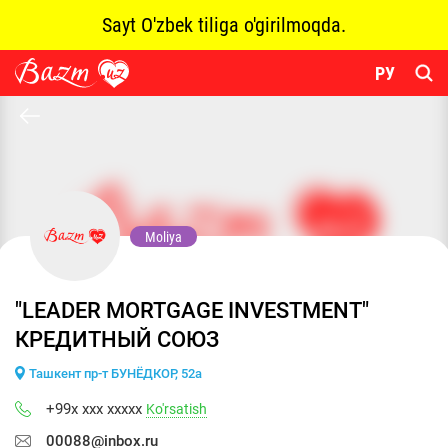
Sayt O'zbek tiliga o'girilmoqda.
РУ
Moliya
"LEADER MORTGAGE INVESTMENT"
КРЕДИТНЫЙ СОЮЗ
Ташкент пр-т БУНЁДКОР, 52а
+99x xxx xxxxx
Ko'rsatish
00088@inbox.ru