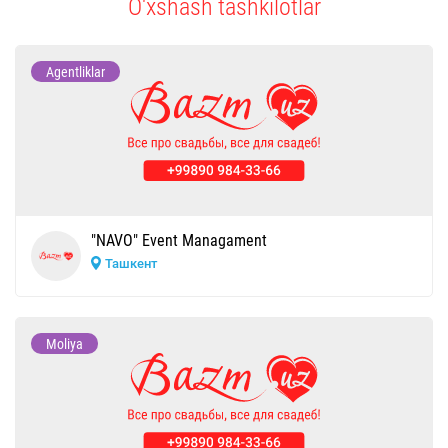
O'xshash tashkilotlar
Agentliklar
"NAVO" Event Managament
Ташкент
Moliya