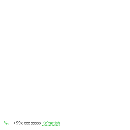
+99x xxx xxxxx
Ko'rsatish