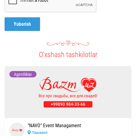
Yuborish
O'xshash tashkilotlar
Agentliklar
"NAVO" Event Managament
Ташкент