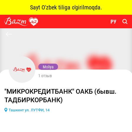
Sayt O'zbek tiliga o'girilmoqda.
РУ
Moliya
1 отзыв
"МИКРОКРЕДИТБАНК" ОАКБ (бывш.
ТАДБИРКОРБАНК)
Ташкент ул. ЛУТФИ, 14