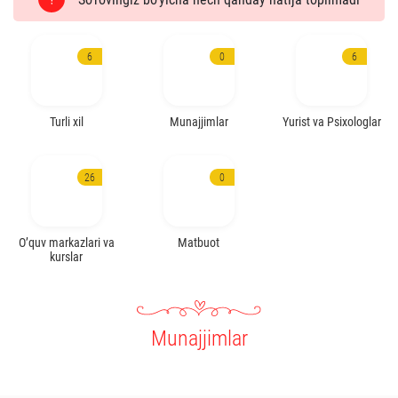
6
0
6
Turli xil
Munajjimlar
Yurist va Psixologlar
26
0
O’quv markazlari va
Matbuot
kurslar
Munajjimlar