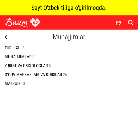
Sayt O'zbek tiliga o'girilmoqda.
РУ
Munajjimlar
TURLI XIL
6
MUNAJJIMLAR
0
YURIST VA PSIXOLOGLAR
6
O’QUV MARKAZLARI VA KURSLAR
26
MATBUOT
0