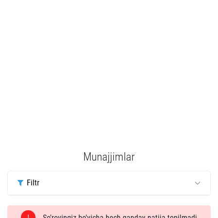
Munajjimlar
Filtr
So'rovingiz bo'yicha hech qanday natija topilmadi