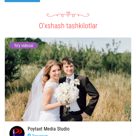
O'xshash tashkilotlar
To’y videosi
Poytaxt Media Studio
Ташкент