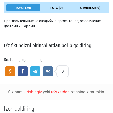
TAVSIFLAR
FOTO (0)
SHARHLAR (0)
Пригласительные на свадьбы и презентации; оформление
цветами и шарами
O'z fikringizni birinchilardan bo'lib qoldiring.
Do'stlaringizga ulashing
0
Siz ham
kirishingiz
yoki
ro'yxatdan
o'tishingiz mumkin.
Izoh qoldiring