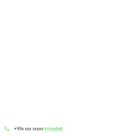
+99x xxx xxxxx
Ko'rsatish