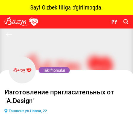
Sayt O'zbek tiliga o'girilmoqda.
РУ
Taklifnomalar
Изготовление пригласительных от
"A.Design"
Ташкент ул.Навои, 22