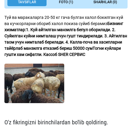
TAVSIFLAR
FOTO (1)
SHARHLAR (0)
Туй ва маракаларга 20-50 кг гача булган халол бокилган куй
ва кучкорларни обориб халол покиза суйиб берамиз
Бизнинг
хизматлар:
1. Куй айтилган манзилга бепул оборилади.
2.
Суйилган куйни нимталаш учун гушт тиндирилади.
3. Айтилган
таом учун нимталаб берилади.
4. Калла-поча ва хасипларни
тайёрлаб манзилга етказиб бериш 50000 сум
Tогни куйлари
гушти хам сифатли.
Кассоб SHER СЕРВИС
O'z fikringizni birinchilardan bo'lib qoldiring.