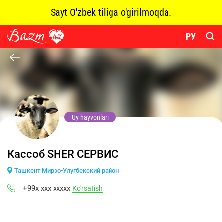
Sayt O'zbek tiliga o'girilmoqda.
РУ
Uy hayvonlari
Кассоб SHER СЕРВИС
Ташкент Мирзо-Улугбекский район
+99x xxx xxxxx
Ko'rsatish