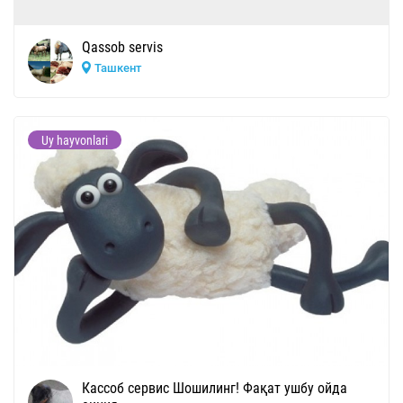
Qassob servis
Ташкент
Uy hayvonlari
Кассоб сервис Шошилинг! Фақат ушбу ойда