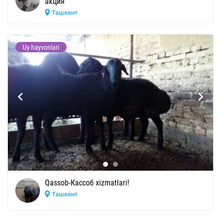
акция
Ташкент
Uy hayvonlari
Qassob-Кассоб xizmatlari!
Ташкент