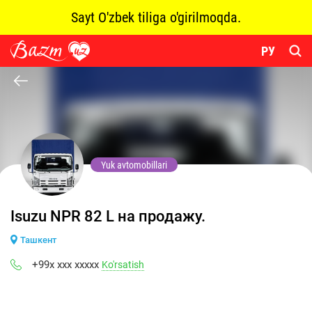
Sayt O'zbek tiliga o'girilmoqda.
РУ
Yuk avtomobillari
Isuzu NPR 82 L на продажу.
Ташкент
+99x xxx xxxxx
Ko'rsatish