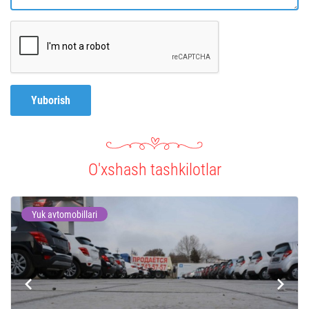
Yuborish
O'xshash tashkilotlar
Yuk avtomobillari