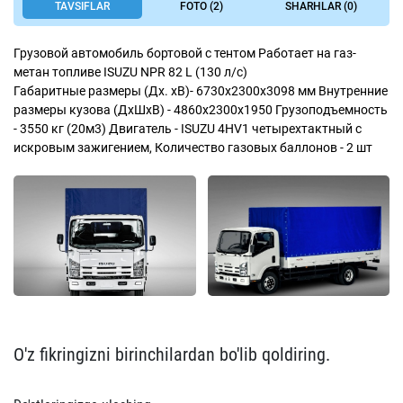
TAVSIFLAR
FOTO (2)
SHARHLAR (0)
Грузовой автомобиль бортовой с тентом Работает на газ-
метан топливе ISUZU NPR 82 L (130 л/с)
Габаритные размеры (Дх. хВ)- 6730х2300х3098 мм Внутренние
размеры кузова (ДхШхВ) - 4860х2300х1950 Грузоподъемность
- 3550 кг (20м3) Двигатель - ISUZU 4HV1 четырехтактный с
искровым зажигением, Количество газовых баллонов - 2 шт
O'z fikringizni birinchilardan bo'lib qoldiring.