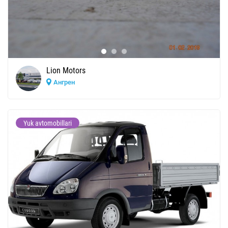
Lion Motors
Ангрен
Yuk avtomobillari