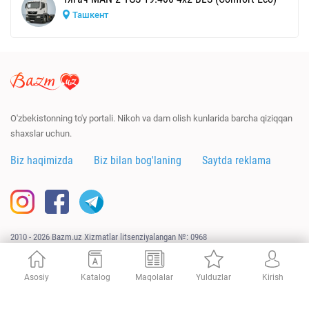
Ташкент
O'zbekistonning to'y portali. Nikoh va dam olish kunlarida barcha qiziqqan
shaxslar uchun.
Biz haqimizda
Biz bilan bog'laning
Saytda reklama
2010 - 2026 Bazm.uz Xizmatlar litsenziyalangan №: 0968
Sayt
URAGAN.UZ
tomonidan ishlab chiqildi
Asosiy
Katalog
Maqolalar
Yulduzlar
Kirish