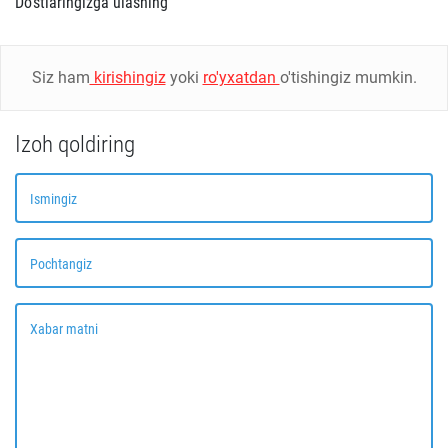
Do'stlaringizga ulashing
Siz ham
kirishingiz
yoki
ro'yxatdan
o'tishingiz mumkin.
Izoh qoldiring
Ismingiz
Pochtangiz
Xabar matni