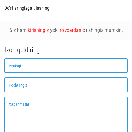
Do'stlaringizga ulashing
Siz ham
kirishingiz
yoki
ro'yxatdan
o'tishingiz mumkin.
Izoh qoldiring
Ismingiz
Pochtangiz
Xabar matni