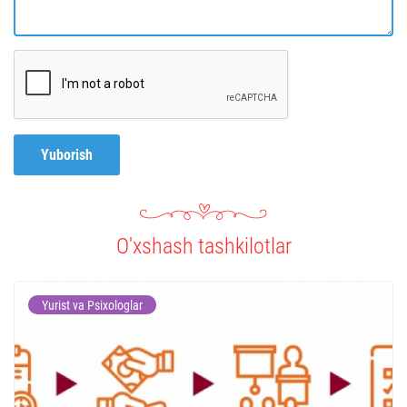
Yuborish
O'xshash tashkilotlar
Yurist va Psixologlar