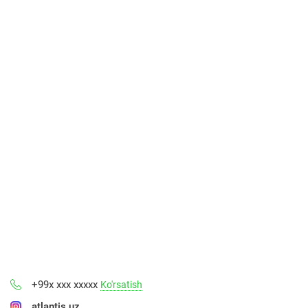
+99x xxx xxxxx
Ko'rsatish
atlantis.uz