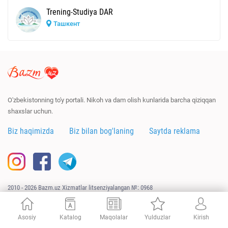
Trening-Studiya DAR
Ташкент
O'zbekistonning to'y portali. Nikoh va dam olish kunlarida barcha qiziqqan
shaxslar uchun.
Biz haqimizda
Biz bilan bog'laning
Saytda reklama
2010 - 2026 Bazm.uz Xizmatlar litsenziyalangan №: 0968
Sayt
URAGAN.UZ
tomonidan ishlab chiqildi
Asosiy
Katalog
Maqolalar
Yulduzlar
Kirish