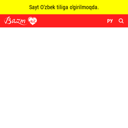
Sayt O'zbek tiliga o'girilmoqda.
РУ