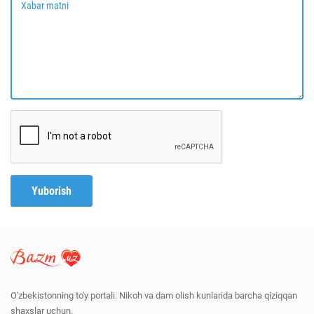
Xabar matni
Yuborish
O'zbekistonning to'y portali. Nikoh va dam olish kunlarida barcha qiziqqan
shaxslar uchun.