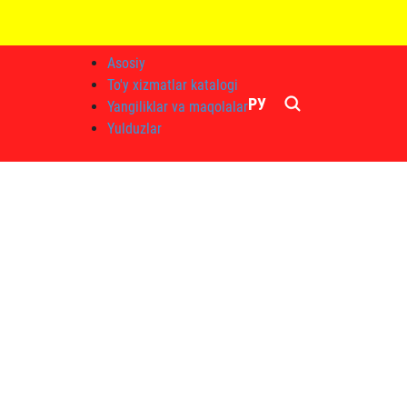
Asosiy
To'y xizmatlar katalogi
РУ
Yangiliklar va maqolalar
Yulduzlar