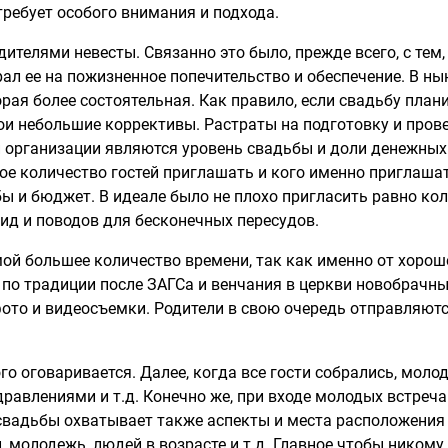
 требует особого внимания и подхода.
дителями невесты. Связанно это было, прежде всего, с тем
рал ее на пожизненное попечительство и обеспечение. В н
орая более состоятельная. Как правило, если свадьбу план
ои небольшие коррективы. Растраты на подготовку и пров
 организации являются уровень свадьбы и доли денежных
ое количество гостей приглашать и кого именно приглаша
ы и бюджет. В идеале было не плохо пригласить равно кол
ид и поводов для бесконечных пересудов.
ой большее количество времени, так как именно от хорош
е по традиции после ЗАГСа и венчания в церкви новобрачны
ото и видеосъемки. Родители в свою очередь отправляются
о оговаривается. Далее, когда все гости собрались, моло
дравлениями и т.д. Конечно же, при входе молодых встреча
свадьбы охватывает также аспекты и места расположения 
, молодежь, людей в возрасте и т.д. Главное чтобы никому 