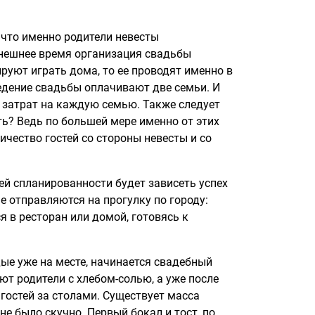
, что именно родители невесты
ынешнее время организация свадьбы
ируют играть дома, то ее проводят именно в
едение свадьбы оплачивают две семьи. И
 затрат на каждую семью. Также следует
ть? Ведь по большей мере именно от этих
ичество гостей со стороны невесты и со
ей спланированности будет зависеть успех
е отправляются на прогулку по городу:
 в ресторан или домой, готовясь к
дые уже на месте, начинается свадебный
ют родители с хлебом-солью, а уже после
гостей за столами. Существует масса
не было скучно. Первый бокал и тост, по