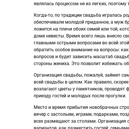
являлась процессом не из легких, поэтому
Когда-то, по традиции свадьба игралась ро
обеспечивали молодой приданное, а муж б
ложится на плечи обоих семей или той, кот
доме невесты. Время всего лишь внесло св
главными острыми вопросами во всей этой
обратить особое внимание на вопросы: как
вопросов и будет зависеть масштаб свадьб
стороны жениха. Это позволит избежать об
Организация свадьбы, пожалуй, займет сам
всей свадьбы в целом. Как правило, скоре
возлагают цветы у памятников, проводят ф
приезду гостей и молодых после прогулки.
Место и время прибытия новобрачных строг
вечер с застольем, играми, подарками, поз
всех размещают за столами. Организация 
вариантов, как разместить гостей: семьями