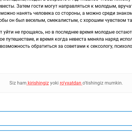
весты. Затем гости могут направляться к молодым, вручат
 можно нанять человека со стороны, а можно среди знаком
тобы он был веселым, смекалистым, с хорошим чувством та
 уйти не прощаясь, но в последнее время молодые остают
е путешествие, и время когда невеста меняла наряд испо
озможность обратиться за советами к сексологу, психологу
Siz ham
kirishingiz
yoki
ro'yxatdan
o'tishingiz mumkin.