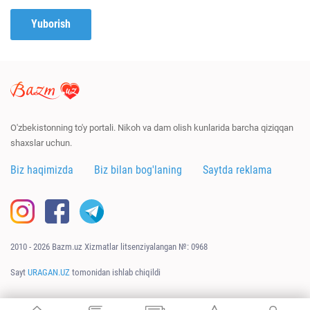
Yuborish
O'zbekistonning to'y portali. Nikoh va dam olish kunlarida barcha qiziqqan
shaxslar uchun.
Biz haqimizda
Biz bilan bog'laning
Saytda reklama
2010 - 2026 Bazm.uz Xizmatlar litsenziyalangan №: 0968
Sayt
URAGAN.UZ
tomonidan ishlab chiqildi