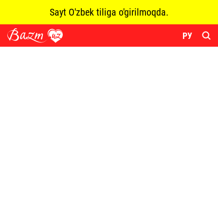
Sayt O'zbek tiliga o'girilmoqda.
РУ