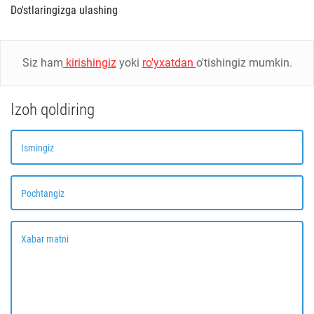
Do'stlaringizga ulashing
Siz ham
kirishingiz
yoki
ro'yxatdan
o'tishingiz mumkin.
Izoh qoldiring
Ismingiz
Pochtangiz
Xabar matni