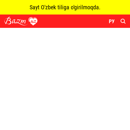
Sayt O'zbek tiliga o'girilmoqda.
РУ