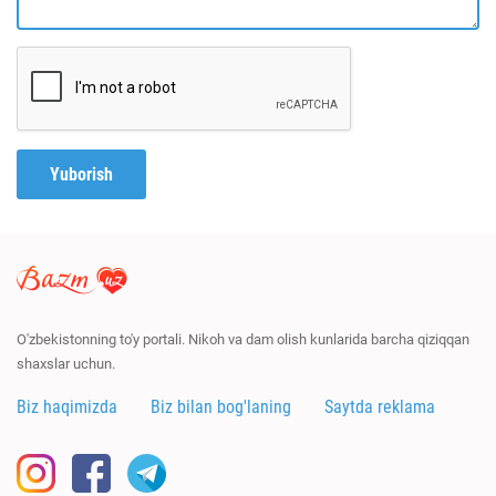
Yuborish
O'zbekistonning to'y portali. Nikoh va dam olish kunlarida barcha qiziqqan
shaxslar uchun.
Biz haqimizda
Biz bilan bog'laning
Saytda reklama