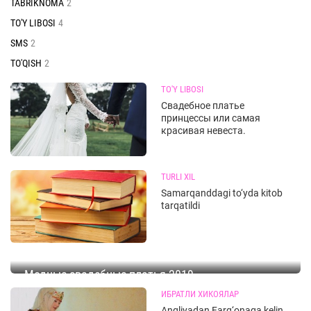
TABRIKNOMA
2
TO'Y LIBOSI
4
SMS
2
TO'QISH
2
TO'Y LIBOSI
Свадебное платье
принцессы или самая
красивая невеста.
TURLI XIL
Samarqanddagi to‘yda kitob
tarqatildi
Модные свадебные платья 2019
KIYIMLAR
ИБРАТЛИ ХИКОЯЛАР
Angliyadan Farg‘onaga kelin