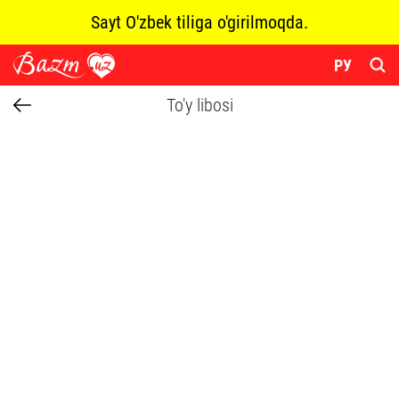
Sayt O'zbek tiliga o'girilmoqda.
РУ
To'y libosi