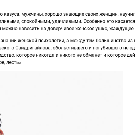
го казуса, мужчины, хорошо знающие своих женщин, научи
астливыми, спокойными, удачливыми. Особенно это касаетс
 можно навесить на доверчивое женское ушко, жаждущее э
нании женской психологии, а между тем большинство из н
евского Свидригайлова, обольстившего и погубившего не о
дство, которое никогда и никого не обманет и которое дей
е, лесть».