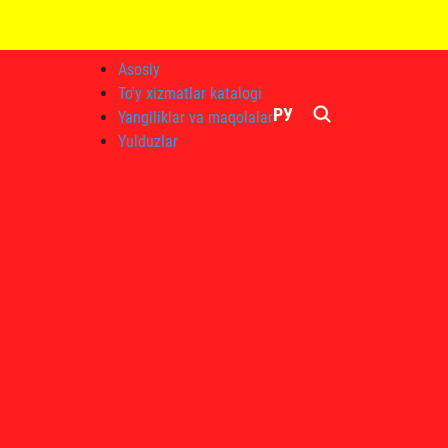
Asosiy
To'y xizmatlar katalogi
РУ
Yangiliklar va maqolalar
Yulduzlar