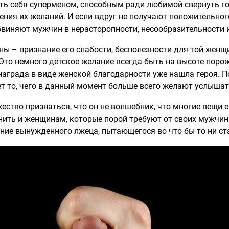
ть себя суперменом, способным ради любимой свернуть г
ия их желаний. И если вдруг не получают положительного
обвиняют мужчин в нерасторопности, несообразительности 
ы – признание его слабости, бесполезности для той женщ
Это немного детское желание всегда быть на высоте поро
аграда в виде женской благодарности уже нашла героя. П
ет то, чего в данный момент больше всего желают услышать
тво признаться, что он не волшебник, что многие вещи ем
мнить и женщинам, которые порой требуют от своих мужчи
ение вынужденного лжеца, пытающегося во что бы то ни ст