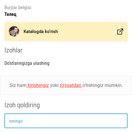
Burjlar belgisi:
Телец
Katalogda ko'rish
Izohlar
Do'stlaringizga ulashing
Siz ham
kirishingiz
yoki
ro'yxatdan
o'tishingiz mumkin.
Izoh qoldiring
Ismingiz