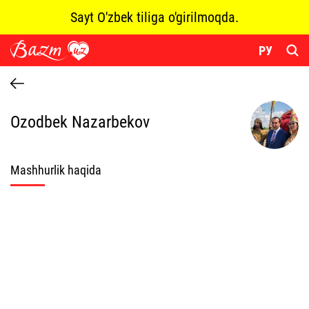
Sayt O'zbek tiliga o'girilmoqda.
РУ
Ozodbek Nazarbekov
Mashhurlik haqida