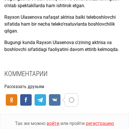
o'nlab spektakllarda ham ishtirok etgan.
Rayxon Ulasenova nafaqat aktrisa balki teleboshlovchi
sifatida ham bir necha teleko'rsatuvlarda boshlovchilik
qilgan.
Bugungi kunda Rayxon Ulasenova o'zining aktrisa va
boshlovchi sifatidagi faoliyatini davom ettirib kelmoqda.
КОММЕНТАРИИ
Рассказать друзьям
Так же можно
войти
или пройти
регистрацию