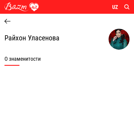
UZ
Райхон Уласенова
О знаменитости