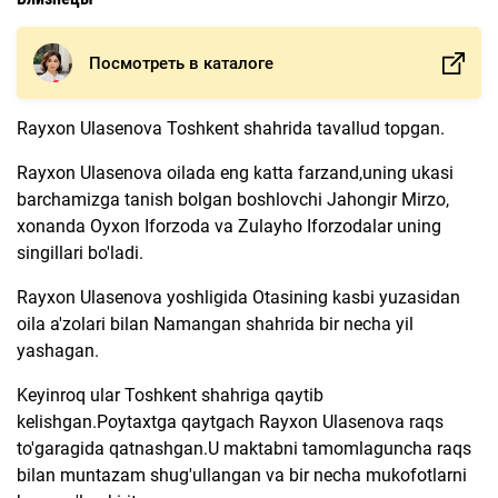
Посмотреть в каталоге
Rayxon Ulasenova Toshkent shahrida tavallud topgan.
Rayxon Ulasenova oilada eng katta farzand,uning ukasi
barchamizga tanish bolgan boshlovchi Jahongir Mirzo,
xonanda Oyxon Iforzoda va Zulayho Iforzodalar uning
singillari bo'ladi.
Rayxon Ulasenova yoshligida Otasining kasbi yuzasidan
oila a'zolari bilan Namangan shahrida bir necha yil
yashagan.
Keyinroq ular Toshkent shahriga qaytib
kelishgan.Poytaxtga qaytgach Rayxon Ulasenova raqs
to'garagida qatnashgan.U maktabni tamomlaguncha raqs
bilan muntazam shug'ullangan va bir necha mukofotlarni