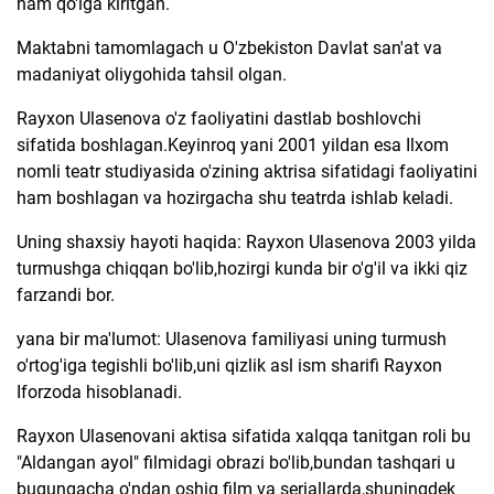
ham qo'lga kiritgan.
Maktabni tamomlagach u O'zbekiston Davlat san'at va
madaniyat oliygohida tahsil olgan.
Rayxon Ulasenova o'z faoliyatini dastlab boshlovchi
sifatida boshlagan.Keyinroq yani 2001 yildan esa Ilxom
nomli teatr studiyasida o'zining aktrisa sifatidagi faoliyatini
ham boshlagan va hozirgacha shu teatrda ishlab keladi.
Uning shaxsiy hayoti haqida: Rayxon Ulasenova 2003 yilda
turmushga chiqqan bo'lib,hozirgi kunda bir o'g'il va ikki qiz
farzandi bor.
yana bir ma'lumot: Ulasenova familiyasi uning turmush
o'rtog'iga tegishli bo'lib,uni qizlik asl ism sharifi Rayxon
Iforzoda hisoblanadi.
Rayxon Ulasenovani aktisa sifatida xalqqa tanitgan roli bu
"Aldangan ayol" filmidagi obrazi bo'lib,bundan tashqari u
bugungacha o'ndan oshiq film va seriallarda,shuningdek