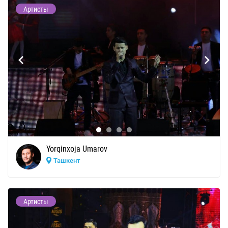
Артисты
Yorqinxoja Umarov
Ташкент
Артисты