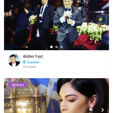
Alisher Fayz
Ташкент
34 отзыва
Артисты