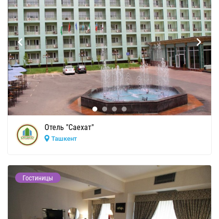
Отель "Саехат"
Ташкент
Гостиницы