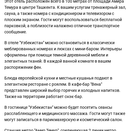
Этот отель расположен всего в 100 метрах от площади Амира
Темура в центре Ташкента. К вашим услугам тренажерный зал,
сауна, а также номера с кондиционером и телевизором с
плоским экраном. Гости могут воспользоваться бесплатной
парковкой, а поблизости налажено отличное транспортное
сообщение.
В отеле "Узбекистан" можно остановиться в классически
меблированных номерах и люксах с мини-баром. Интерьеры
оформлены при помощи темной деревянной мебели и
элегантных тканей. В каждой ванной комнате в вашем
распоряжении фен.
Блюда европейской кухни и местные кушанья подают в
элегантном ресторане с роялем. В кафе-бар "Вена"
представлен широкий выбор горячих и холодных напитков.
Также на территории работает снэк-бар.
В гостинице "Узбекистан" можно будет посетить сеансы
расслабляющего и медицинского массажа. Гости могут также
могут записаться в парикмахерскую и косметический салон.
Станция метро "Амир Темур", соединяющая 2 линии метро,