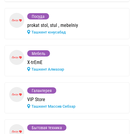
Посуда
prokat stol, stul , mebelniy
Ташкент юнусабад
Мебель
X-trEmE
Ташкент Алмазар
Галантерея
VIP Store
Ташкент Массив Себзар
Бытовая техника