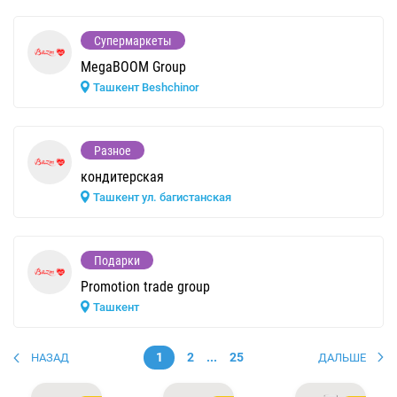
Супермаркеты
MegaBOOM Group
Ташкент Beshchinor
Разное
кондитерская
Ташкент ул. багистанская
Подарки
Promotion trade group
Ташкент
1
2
...
25
НАЗАД
ДАЛЬШЕ