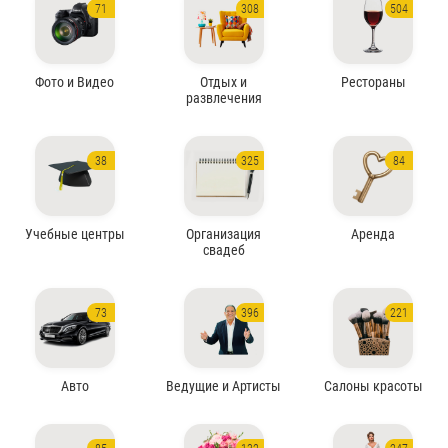
71
308
504
Фото и Видео
Отдых и
Рестораны
развлечения
38
325
84
Учебные центры
Организация
Аренда
свадеб
73
396
221
Авто
Ведущие и Артисты
Салоны красоты