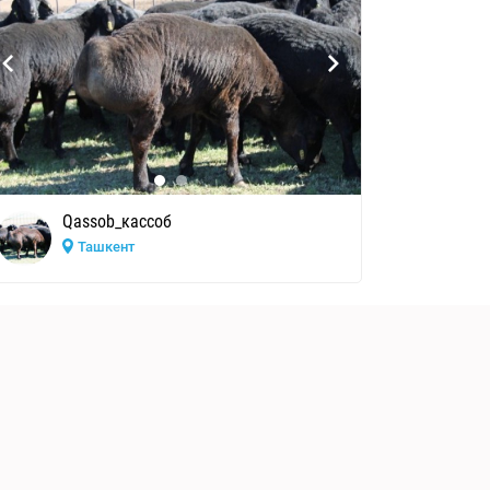
Qassob_кассоб
Ташкент