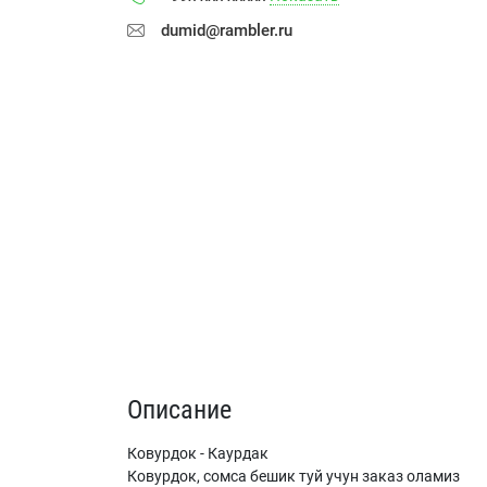
dumid@rambler.ru
Описание
Ковурдок - Каурдак
Ковурдок, сомса бешик туй учун заказ оламиз