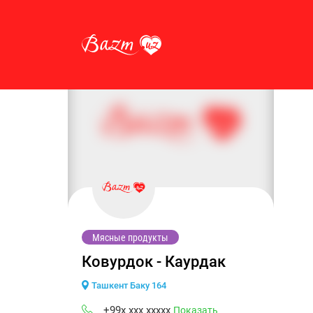
Мясные продукты
Ковурдок - Каурдак
Ташкент Баку 164
+99x xxx xxxxx
Показать