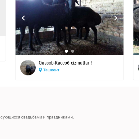
Qassob-Кассоб xizmatlari!
Ташкент
ресующихся свадьбами и праздниками.