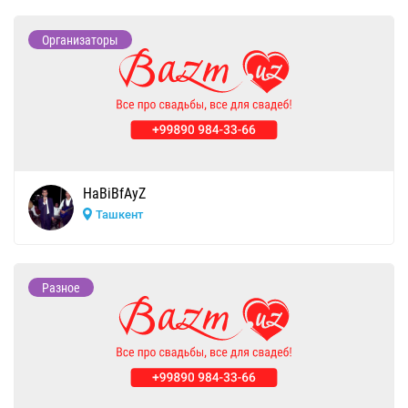
Организаторы
HaBiBfAyZ
Ташкент
Разное