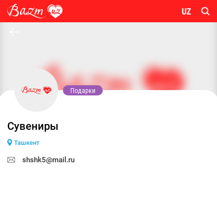
UZ
Подарки
Сувениры
Ташкент
shshk5@mail.ru