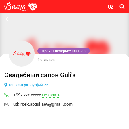
UZ
Прокат вечерних платьев
6 отзывов
Свадебный салон Guli's
Ташкент ул. Лутфий, 56
+99x xxx xxxxx
Показать
utkirbek.abdullaev@gmail.com