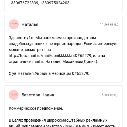
+380676722339, +380975024203
Наталья
14 лет назад
Здравствуйте.Мы занимаемся производством
свадебных,детских и вечерних нарядов.Если заинтересует
можете посмотреть на
http://foto.mail.ru/mail/donikkkkkk/4&#65279; или на
страничке в mail.ru Наталия Михайлюк(Доник).
С ув.Наталья.Украина,Черновцы &#65279;
Базетова Надия
15 лет назад
Коммерческое предложение.
В целях проведения широкомасштабных рекламных
акций, рекламное Агентство «DIM - SERVICE» имеет честь