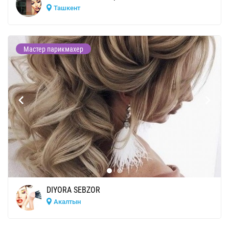
Ташкент
Мастер парикмахер
DIYORA SEBZOR
Акалтын