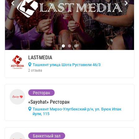
LAST-MEDIA
Ташкент улица Шота Руставели 46/3
2 отзыва
Ресторан
«Sayohat» Ресторан
Ташкент Мирзо-Улугбекский р/н, ул. Буюк Ипак
йули, 115
Банкетный зал