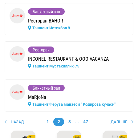
Банкетный зал
Ресторан BAHOR
Ташкент Истикбол 8
Ресторан
INCONEL RESTAURANT & OOO VACANZA
Ташкент Мустакиллик-75
Банкетный зал
MaRjoNa
Ташкент Феруза мавзеси " Кодирова кучаси"
1
2
3
...
47
НАЗАД
ДАЛЬШЕ