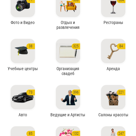
71
308
504
Фото и Видео
Отдых и
Рестораны
развлечения
38
325
84
Учебные центры
Организация
Аренда
свадеб
73
396
221
Авто
Ведущие и Артисты
Салоны красоты
85
132
247