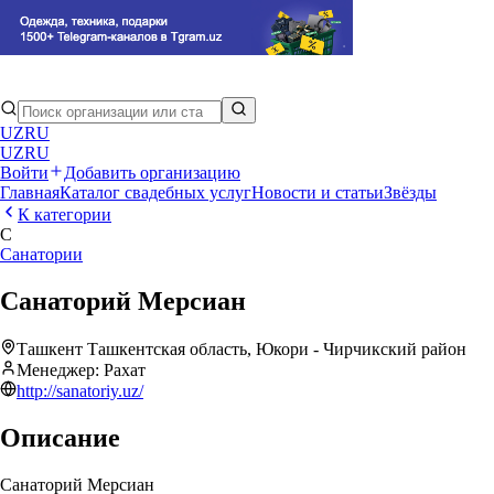
UZ
RU
UZ
RU
Войти
Добавить организацию
Главная
Каталог свадебных услуг
Новости и статьи
Звёзды
К категории
С
Санатории
Санаторий Мерсиан
Ташкент Ташкентская область, Юкори - Чирчикский район
Менеджер
:
Рахат
http://sanatoriy.uz/
Описание
Санаторий Мерсиан