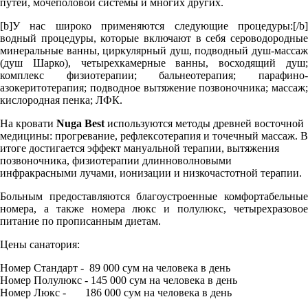
путей, мочеполовой системы и многих других.
[b]У нас широко применяются следующие процедуры:[/b]
водный процедуры, которые включают в себя сероводородные
минеральные ванны, циркулярный душ, подводный душ-массаж
(душ Шарко), четырехкамерные ванны, восходящий душ;
комплекс физиотерапии; бальнеотерапия; парафино-
азокеритотерапия; подводное вытяжение позвоночника; массаж;
кислородная пенка; ЛФК.
На кровати
Nuga Best
используются методы древней восточной
медицины: прогревание, рефлексотерапия и точечный массаж. В
итоге достигается эффект мануальной терапии, вытяжения
позвоночника, физиотерапии длинноволновыми
инфракрасными лучами, ионизации и низкочастотной терапии.
Больным предоставляются благоустроенные комфортабельные
номера, а также номера люкс и полулюкс, четырехразовое
питание по прописанным диетам.
Цены санатория:
Номер Стандарт - 89 000 сум на человека в день
Номер Полулюкс - 145 000 сум на человека в день
Номер Люкс - 186 000 сум на человека в день