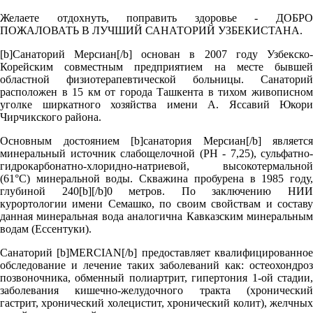
Желаете отдохнуть, поправить здоровье - ДОБРО
ПОЖАЛОВАТЬ В ЛУЧШИЙ САНАТОРИЙ УЗБЕКИСТАНА.
[b]Санаторий Мерсиан[/b] основан в 2007 году Узбекско-
Корейским совместным предприятием на месте бывшей
областной физиотерапевтической больницы. Санаторий
расположен в 15 км от города Ташкента в тихом живописном
уголке ширкатного хозяйства имени А. Яссавий Юкори
Чирчикского района.
Основным достоянием [b]санатория Мерсиан[/b] является
минеральный источник слабощелочной (РН - 7,25), сульфатно-
гидрокарбонатно-хлоридно-натриевой, высокотермальной
(61°C) минеральной воды. Скважина пробурена в 1985 году,
глубиной 240[b][/b]0 метров. По заключению НИИ
курортологии имени Семашко, по своим свойствам и составу
данная минеральная вода аналогична Кавказским минеральным
водам (Ессентуки).
Санаторий [b]MERCIAN[/b] предоставляет квалифицированное
обследование и лечение таких заболеваний как: остеохондроз
позвоночника, обменный полиартрит, гипертония 1-ой стадии,
заболевания кишечно-желудочного тракта (хронический
гастрит, хронический холецистит, хронический колит), желчных