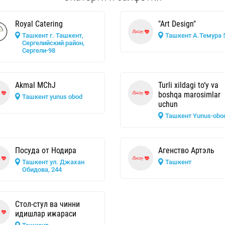
Royal Catering
"Art Design"
Ташкент г. Ташкент,
Ташкент А.Темура 
Сергелийский район,
Сергели-98
Akmal MChJ
Turli xildagi to‘y va
boshqa marosimlar
Ташкент yunus obod
uchun
Ташкент Yunus-obo
Посуда от Нодира
Агенство Артэль
Ташкент ул. Джахан
Ташкент
Обидова, 244
Стол-стул ва чинни
идишлар ижараси