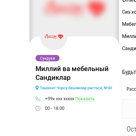
Сиз х
Мебел
Милли
Санди
Сундуки
Миллий ва мебельный
Будьт
Сандиклар
Ташкент Чорсу бешиклар растаси, №30
Расс
+99x xxx xxxxx
Показать
00 - 18.00
Ос