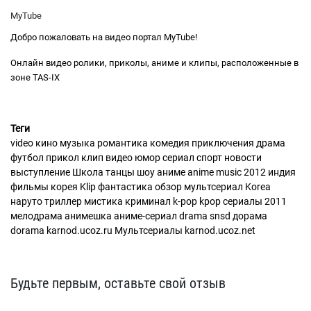
MyTube
Добро пожаловать на видео портал MyTube!
Онлайн видео ролики, приколы, аниме и клипы, расположенные в
зоне TAS-IX
Теги
video кино музыка романтика комедия приключения драма
футбол прикол клип видео юмор сериал спорт новости
выступление Школа танцы шоу аниме anime music 2012 индия
фильмы корея Klip фантастика обзор мультсериал Korea
наруто триллер мистика криминал k-pop kpop сериалы 2011
мелодрама анимешка аниме-сериал drama snsd дорама
dorama karnod.ucoz.ru Мультсериалы karnod.ucoz.net
Будьте первым, оставьте свой отзыв