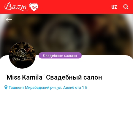
UZ
Свадебные салоны
"Miss Kamila" Свадебный салон
Ташкент Мирабадский р-н ,ул. Авлиё ота 1 б