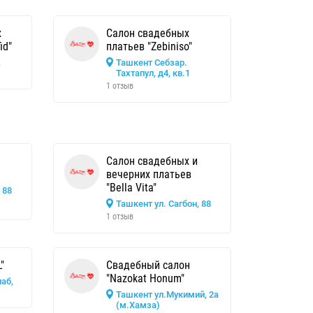
х
Салон свадебных
id"
платьев "Zebiniso"
,
Ташкент Себзар.
Тахтапул, д4, кв.1
1 отзыв
Салон свадебных и
вечерних платьев
"Bella Vita"
 88
Ташкент ул. Сагбон, 88
1 отзыв
"
Свадебный салон
"Nazokat Honum"
аб,
Ташкент ул.Мукимий, 2а
(м.Хамза)