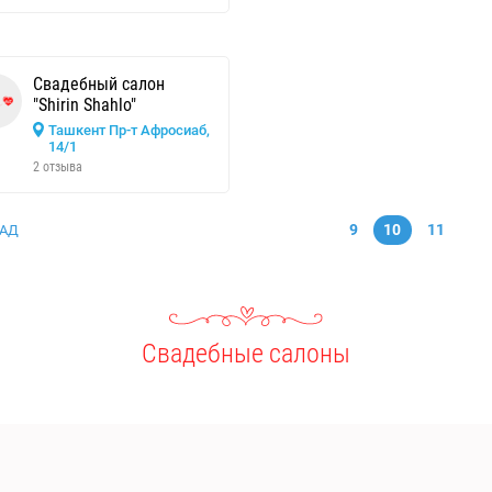
Свадебный салон
"Shirin Shahlo"
Ташкент Пр-т Афросиаб,
14/1
2 отзыва
9
10
11
АД
Свадебные салоны