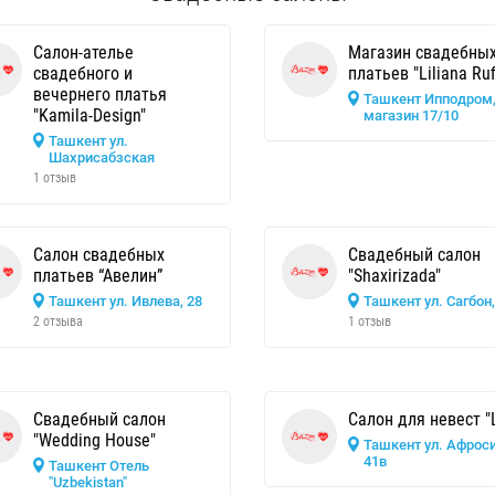
Салон-ателье
Магазин свадебны
свадебного и
платьев "Liliana Ruf
вечернего платья
Ташкент Ипподром
"Kamila-Design"
магазин 17/10
Ташкент ул.
Шахрисабзская
1 отзыв
Салон свадебных
Свадебный салон
платьев “Авелин”
"Shaxirizada"
Ташкент ул. Ивлева, 28
Ташкент ул. Сагбон,
2 отзыва
1 отзыв
Свадебный салон
Салон для невест "L
"Wedding House"
Ташкент ул. Афроси
41в
Ташкент Отель
"Uzbekistan"