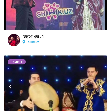
"Diyor" guruhi
Ташкент
Группы