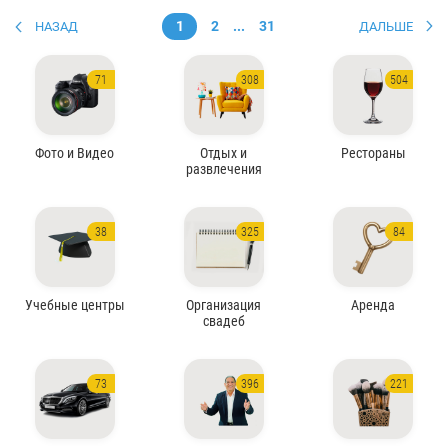
1
2
...
31
НАЗАД
ДАЛЬШЕ
71
308
504
Фото и Видео
Отдых и
Рестораны
развлечения
38
325
84
Учебные центры
Организация
Аренда
свадеб
73
396
221