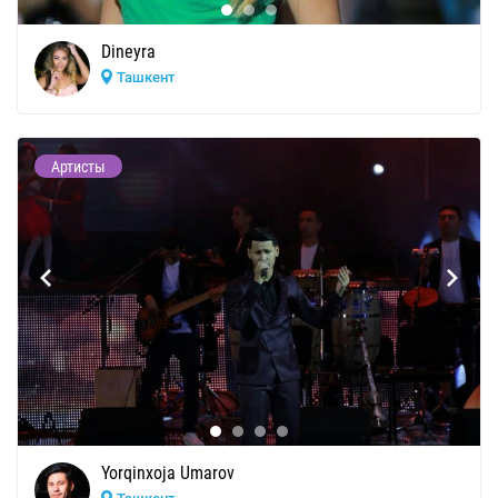
Dineyra
Ташкент
Артисты
Yorqinxoja Umarov