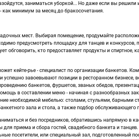
разойдутся, заниматься уборкой... Но даже если вы решили 
 - как минимум за месяц до бракосочетания.
садочных мест. Выбирая помещение, продумайте расположе
бходимо предусмотреть площадку для танцев и конкурсов, п
ует обговорить, кто предоставляет продукты и спиртное,
жет кейте-рье - специалист по организации банкетов. Ко
ни успешно завоевывают позиции в ресторанном бизнесе, во
проведению банкетов, фуршетов, званых обедов, презентац
омощь в составлении меню - начиная с разнообразных зак
ение необходимой мебелью: столами, стульями, барными ст
анкетного зала и стола, а также подбор обслуживающего 
ниматься и без посредников, обратившись напрямую в каф
 для приема и сбора гостей, свадебного банкета и танцев.
ьные посетители, или специальный зал, подготовленный по