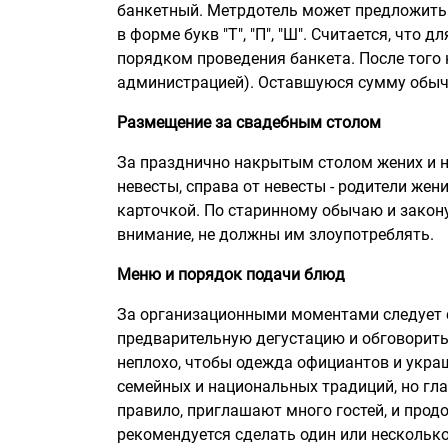
банкетный. Метрдотель может предложить 
в форме букв "Т", "П", "Ш". Считается, что
порядком проведения банкета. После того
администрацией). Оставшуюся сумму обычн
Размещение за свадебным столом
За празднично накрытым столом жених и не
невесты, справа от невесты - родители же
карточкой. По старинному обычаю и закону
внимание, не должны им злоупотреблять.
Меню и порядок подачи блюд
За организационными моментами следует с
предварительную дегустацию и обговорить
неплохо, чтобы одежда официантов и укра
семейных и национальных традиций, но гла
правило, приглашают много гостей, и прод
рекомендуется сделать один или несколько