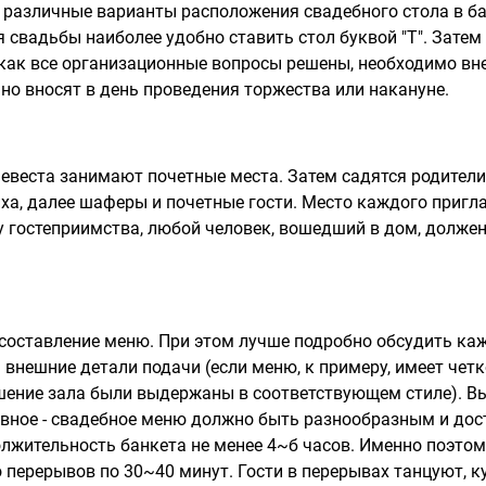
различные варианты расположения свадебного стола в бан
 для свадьбы наиболее удобно ставить стол буквой "Т". Зат
 как все организационные вопросы решены, необходимо вне
о вносят в день проведения торжества или накануне.
веста занимают почетные места. Затем садятся родители 
ниха, далее шаферы и почетные гости. Место каждого приг
 гостеприимства, любой человек, вошедший в дом, должен 
оставление меню. При этом лучше подробно обсудить каж
 внешние детали подачи (если меню, к примеру, имеет че
шение зала были выдержаны в соответствующем стиле). В
вное - свадебное меню должно быть разнообразным и дост
олжительность банкета не менее 4~б часов. Именно поэтому
 перерывов по 30~40 минут. Гости в перерывах танцуют, 