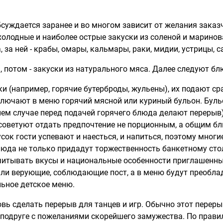
уждается заранее и во многом зависит от желания заказч
олодные и наиболее острые закуски из соленой и маринов
 за ней - крабы, омары, кальмары, раки, мидии, устрицы, 
потом - закуски из натурального мяса. Далее следуют блю
и (например, горячие бутерброды, жульены), их подают с
включают в меню горячий мясной или куриный бульон. Бул
нем случае перед подачей горячего блюда делают перерыв
советуют отдать предпочтение не порционным, а общим бл
сок гости успевают и наесться, и напиться, поэтому многи
юда не только придадут торжественность банкетному стол
тывать вкусы и национальные особенности приглашенных -
или верующие, соблюдающие пост, а в меню будут преобла
льное детское меню.
ь сделать перерыв для танцев и игр. Обычно этот переры
 подруге с пожеланиями скорейшего замужества. По правил