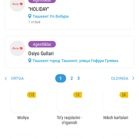
Agentliklar
"HOLIDAY"
Ташкент Ул.Бобура
1 отзыв
Agentliklar
Osiyo Gullari
Ташкент город Ташкент, улица Гофура Гуляма
1
2
3
ORTGA
OLDINGA
115
13
28
Moliya
To’y raqslarini -
Nikoh kartalari
o’rganish