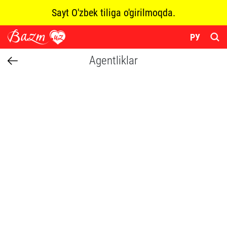
Sayt O'zbek tiliga o'girilmoqda.
РУ
Agentliklar