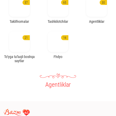
37
65
30
Taklifnomalar
Tashkilotchilar
Agentliklar
21
16
To’yga ta'luqli boshqa
Fhdyo
saytlar
Agentliklar