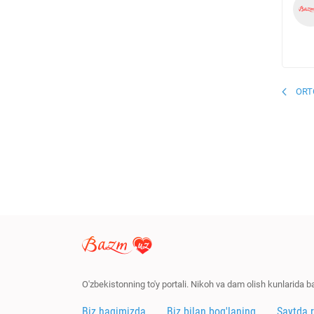
ORT
O'zbekistonning to'y portali. Nikoh va dam olish kunlarida 
Biz haqimizda
Biz bilan bog'laning
Saytda 