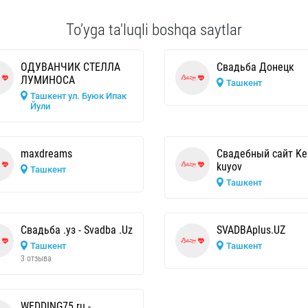
To’yga ta'luqli boshqa saytlar
ОДУВАНЧИК СТЕЛЛА
Свадьба Донецк
ЛУМИНОСА
Ташкент
Ташкент ул. Буюк Ипак
Йули
maxdreams
Свадебный сайт Kel
kuyov
Ташкент
Ташкент
Свадьба .уз - Svadba .Uz
SVADBAplus.UZ
Ташкент
Ташкент
3 отзыва
WEDDING75.ru -