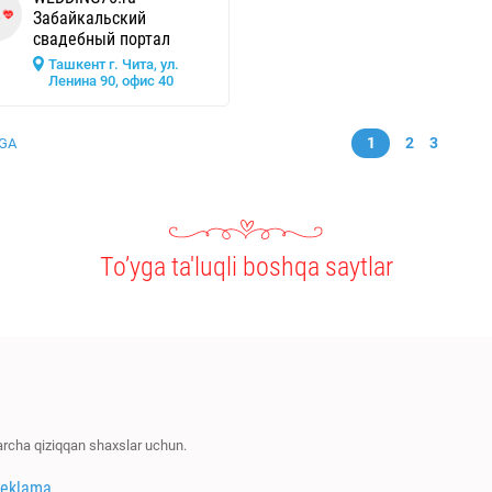
Забайкальский
свадебный портал
Ташкент г. Чита, ул.
Ленина 90, офис 40
1
2
3
GA
To’yga ta'luqli boshqa saytlar
barcha qiziqqan shaxslar uchun.
reklama