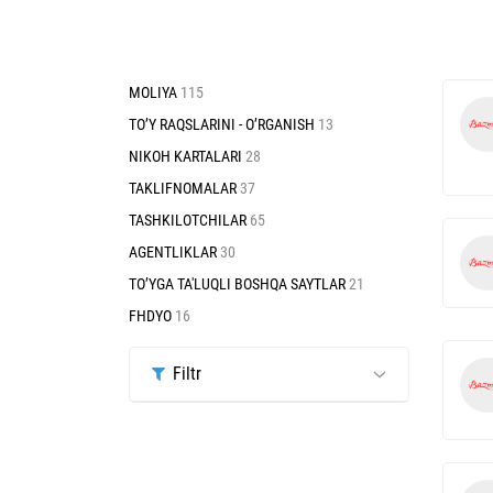
MOLIYA
115
TO’Y RAQSLARINI - O’RGANISH
13
NIKOH KARTALARI
28
TAKLIFNOMALAR
37
TASHKILOTCHILAR
65
AGENTLIKLAR
30
TO’YGA TA'LUQLI BOSHQA SAYTLAR
21
FHDYO
16
Filtr