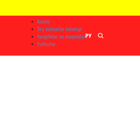
Asosiy
To'y xizmatlar katalogi
РУ
Yangiliklar va maqolalar
Yulduzlar