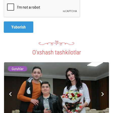
Yuborish
O'xshash tashkilotlar
Guruhlar