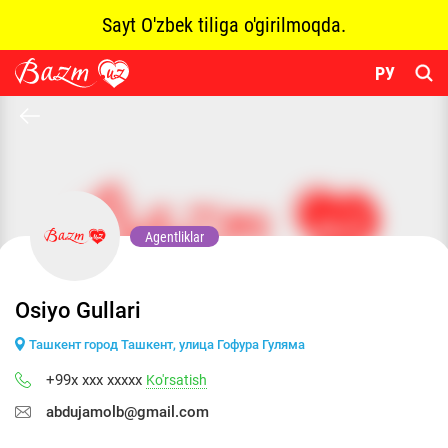
Sayt O'zbek tiliga o'girilmoqda.
РУ
Agentliklar
Osiyo Gullari
Ташкент город Ташкент, улица Гофура Гуляма
+99x xxx xxxxx
Ko'rsatish
abdujamolb@gmail.com