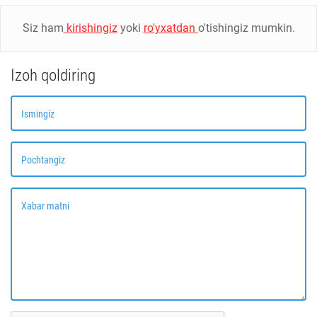
Siz ham
kirishingiz
yoki
ro'yxatdan
o'tishingiz mumkin.
Izoh qoldiring
Ismingiz
Pochtangiz
Xabar matni