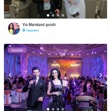
Via Marokand guruhi
Ташкент
Guruhlar