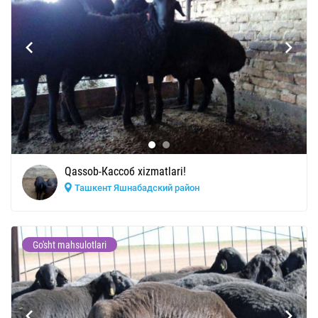
Qassob-Кассоб xizmatlari!
Ташкент Яшнабадский район
Go'sht mahsulotlari