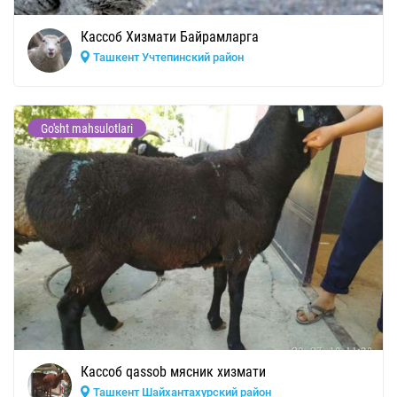
Кассоб Хизмати Байрамларга
Ташкент Учтепинский район
Go'sht mahsulotlari
Кассоб qassob мясник хизмати
Ташкент Шайхантахурский район