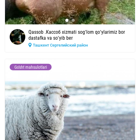
Qassob .Кассоб xizmati sogʻlom qoʻylarimiz bor
dastafka va soʻyib ber
Ташкент Сергелийский район
Go'sht mahsulotlari