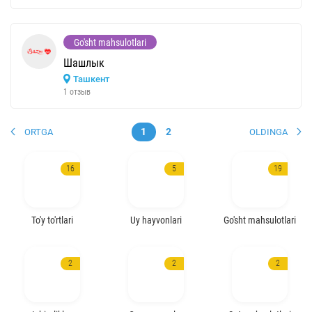
Go'sht mahsulotlari
Шашлык
Ташкент
1 отзыв
1
2
ORTGA
OLDINGA
16
5
19
To'y to'rtlari
Uy hayvonlari
Go'sht mahsulotlari
2
2
2