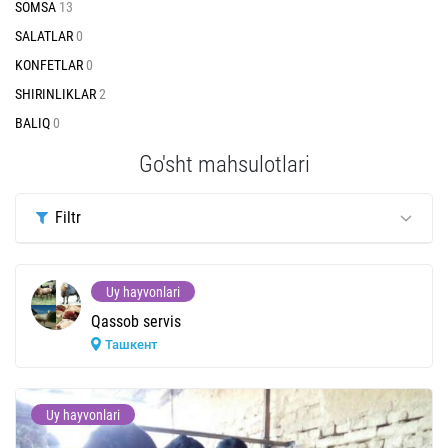
SOMSA
13
SALATLAR
0
KONFETLAR
0
SHIRINLIKLAR
2
BALIQ
0
Go'sht mahsulotlari
Filtr
Uy hayvonlari
Qassob servis
Ташкент
Uy hayvonlari