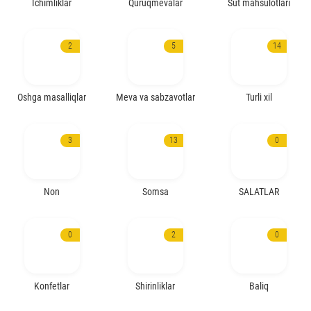
Ichimliklar
Quruqmevalar
Sut mahsulotlari
2
5
14
Oshga masalliqlar
Meva va sabzavotlar
Turli xil
3
13
0
Non
Somsa
SALATLAR
0
2
0
Konfetlar
Shirinliklar
Baliq