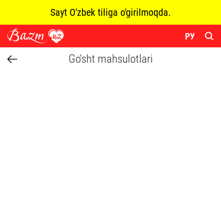
Sayt O'zbek tiliga o'girilmoqda.
РУ
Go'sht mahsulotlari