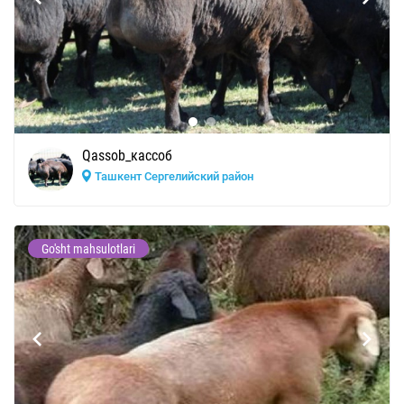
Qassob_кассоб
Ташкент Сергелийский район
Go'sht mahsulotlari