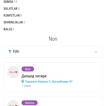
SOMSA
13
SALATLAR
0
KONFETLAR
0
SHIRINLIKLAR
2
BALIQ
0
Non
Filtr
Non
Дилшод патири
Ташкент Корасу-2, Хусанбоева 97
1 отзыв
Somsa