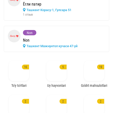
Ёгли патир
Ташкент Корасу-1, Гулсара 51
1 отзыв
Non
Non
Ташкент Мажнунтол кучаси 47-уй
16
5
19
To'y to'rtlari
Uy hayvonlari
Go'sht mahsulotlari
2
2
2