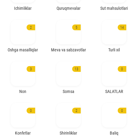
Ichimliklar
Quruqmevalar
Sut mahsulotlari
2
5
14
Oshga masalliqlar
Meva va sabzavotlar
Turli xil
3
13
0
Non
Somsa
SALATLAR
0
2
0
Konfetlar
Shirinliklar
Baliq