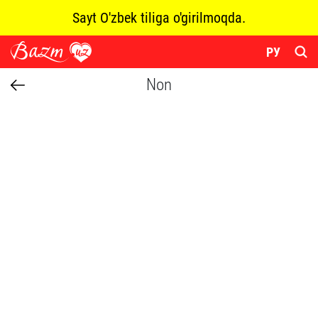
Sayt O'zbek tiliga o'girilmoqda.
РУ
Non