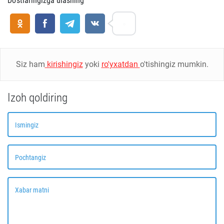
Do'stlaringizga ulashing
Siz ham
kirishingiz
yoki
ro'yxatdan
o'tishingiz mumkin.
Izoh qoldiring
Ismingiz
Pochtangiz
Xabar matni