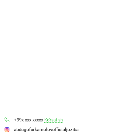
+99x xxx xxxxx
Ko'rsatish
abdugofurkamolovofficialjoziba