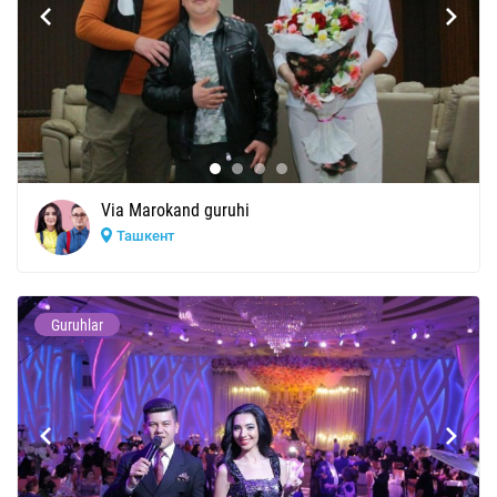
Via Marokand guruhi
Ташкент
Guruhlar