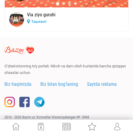
Via ziyo guruhi
Ташкент
O'zbekistonning to'y portali. Nikoh va dam olish kunlarida barcha qiziqqan
shaxslar uchun.
Biz haqimizda
Biz bilan bog'laning
Saytda reklama
2010 - 2026 Bazm.uz Xizmatlar litsenziyalangan №: 0968
Sayt
URAGAN.UZ
tomonidan ishlab chiqildi