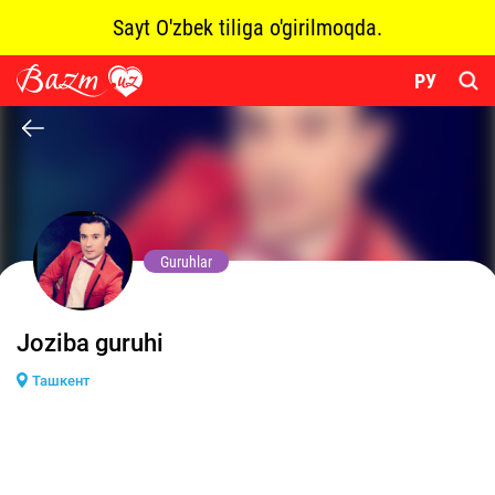
Sayt O'zbek tiliga o'girilmoqda.
РУ
Guruhlar
Joziba guruhi
Ташкент