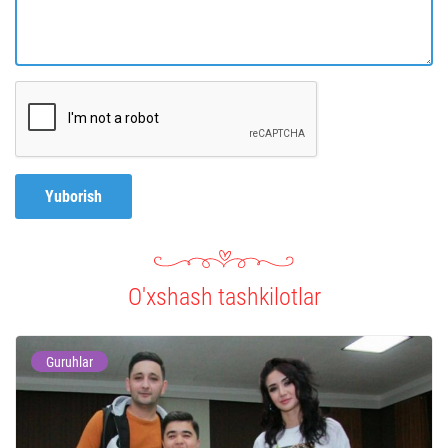
Yuborish
O'xshash tashkilotlar
Guruhlar