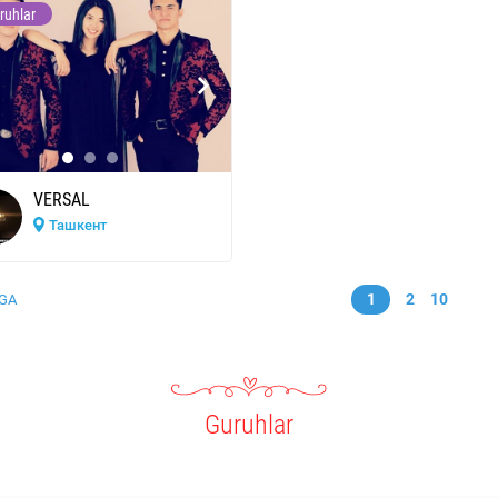
ruhlar
VERSAL
Ташкент
1
2
10
GA
Guruhlar