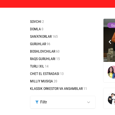
SOVCHI
2
Gu
DOMLA
0
SAN'ATKORLAR
165
GURUHLAR
96
BOSHLOVCHILAR
60
RAQS GURUHLARI
15
TURLI XIL
14
CHET EL ESTRADASI
13
MILLIY MUSIQA
20
KLASSIK ORKESTOR VA ANSAMBLAR
11
Filtr