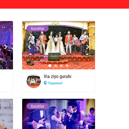
Guruhlar
Посмотреть ещ
Via ziyo guruhi
Ташкент
Guruhlar