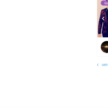
Gu
ORT