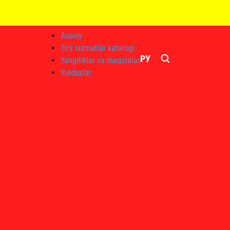
Asosiy
To'y xizmatlar katalogi
РУ
Yangiliklar va maqolalar
Yulduzlar