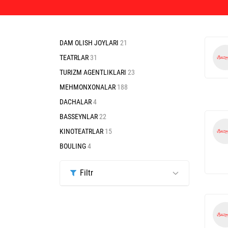
DAM OLISH JOYLARI
21
TEATRLAR
31
TURIZM AGENTLIKLARI
23
MEHMONXONALAR
188
DACHALAR
4
BASSEYNLAR
22
KINOTEATRLAR
15
BOULING
4
Filtr