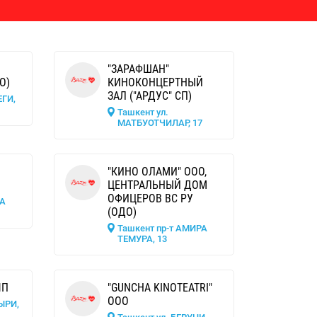
"ЗАРАФШАН"
О)
КИНОКОНЦЕРТНЫЙ
ЗАЛ ("АРДУС" СП)
ЕГИ,
Ташкент ул.
МАТБУОТЧИЛАР, 17
"КИНО ОЛАМИ" ООО,
ЦЕНТРАЛЬНЫЙ ДОМ
ОФИЦЕРОВ ВС РУ
РА
(ОДО)
Ташкент пр-т АМИРА
ТЕМУРА, 13
ЧП
"GUNCHA KINOTEATRI"
ООО
ЫРИ,