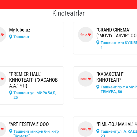
Kinoteatrlar
MyTube.uz
"GRAND CINEMA"
("MOVIY TASVIR" ОО
Ташкент
Ташкент м-в КУШБ
1
"PREMIER HALL"
"КАЗАХСТАН"
КИНОТЕАТР ("ХАСАНОВ
КИНОТЕАТР
А.А." ЧП)
Ташкент пр-т АМИ
ТЕМУРА, 86
Ташкент ул. МИРАБАД,
25
"ART FESTIVAL" ООО
"FIML-TOJ MAHAL" 
Ташкент микр-н 6-й, к-тр
Ташкент ул. А.КАД
"Комета"
23