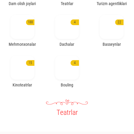
Dam olish joylari
Teatrlar
Turizm agentliklari
188
4
22
Mehmonxonalar
Dachalar
Basseynlar
15
4
Kinoteatrlar
Bouling
Teatrlar