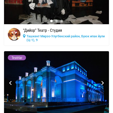
"Дийор" Театр - Студия
Ташкент Мирзо-Улугбекский район, Буюк ипак йули
(Ц-1), 9
Teatrlar