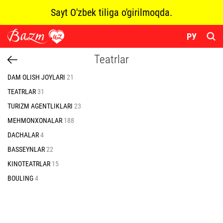
Sayt O'zbek tiliga o'girilmoqda.
РУ
Teatrlar
DAM OLISH JOYLARI
21
TEATRLAR
31
TURIZM AGENTLIKLARI
23
MEHMONXONALAR
188
DACHALAR
4
BASSEYNLAR
22
KINOTEATRLAR
15
BOULING
4