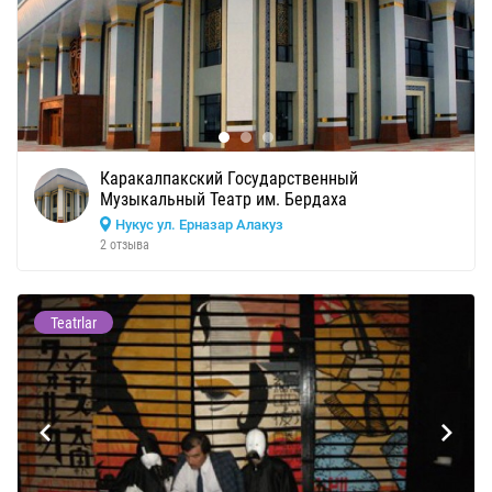
Каракалпакский Государственный
Музыкальный Театр им. Бердаха
Нукус ул. Ерназар Алакуз
2 отзыва
Teatrlar